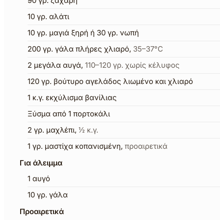
90
γρ.
ζάχαρη
10
γρ.
αλάτι
10
γρ.
μαγιά ξηρή ή 30 γρ. νωπή
200
γρ.
γάλα πλήρες χλιαρό
,
35–37°C
2
μεγάλα αυγά
,
110–120 γρ. χωρίς κέλυφος
120
γρ.
βούτυρο αγελάδος λιωμένο και χλιαρό
1
κ.γ.
εκχύλισμα βανίλιας
Ξύσμα από 1 πορτοκάλι
2
γρ.
μαχλέπι
,
½ κ.γ.
1
γρ.
μαστίχα κοπανισμένη
,
προαιρετικά
Για άλειμμα
1
αυγό
10
γρ.
γάλα
Προαιρετικά