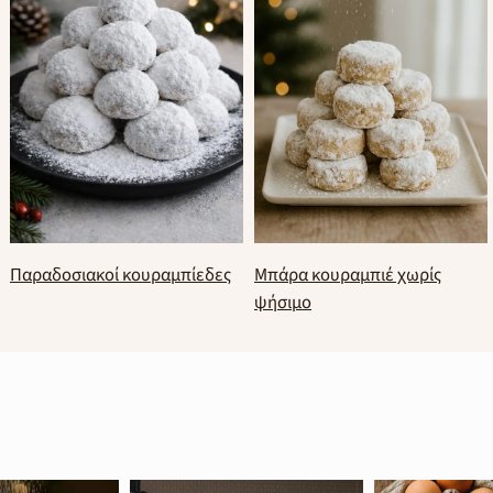
Παραδοσιακοί κουραμπίεδες
Μπάρα κουραμπιέ χωρίς
ψήσιμο