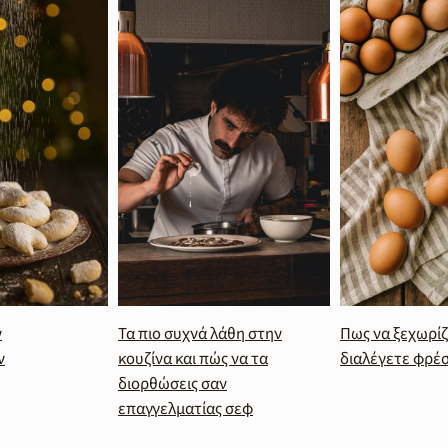
ν
Τα πιο συχνά λάθη στην
Πως να ξεχωρίζ
ν
κουζίνα και πώς να τα
διαλέγετε φρέ
διορθώσεις σαν
επαγγελματίας σεφ