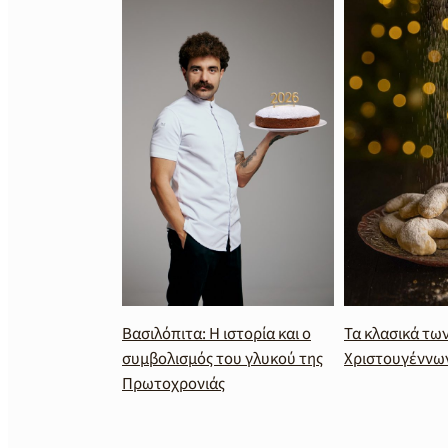
Βασιλόπιτα: Η ιστορία και ο
Τα κλασικά τω
συμβολισμός του γλυκού της
Χριστουγέννω
Πρωτοχρονιάς