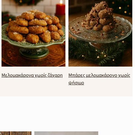
Μελομακάρονα χωρίς ζάχαρη
Μπάρες μελομακάρονο χωρίς
ψήσιμο