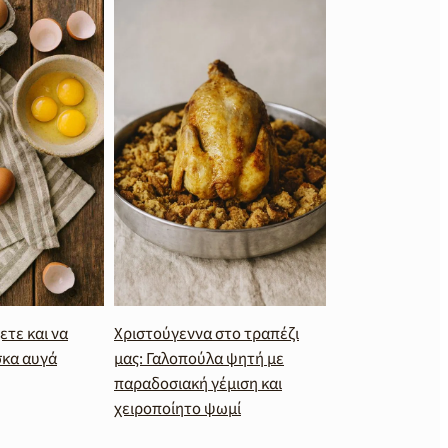
ετε και να
Χριστούγεννα στο τραπέζι
σκα αυγά
μας: Γαλοπούλα ψητή με
παραδοσιακή γέμιση και
χειροποίητο ψωμί