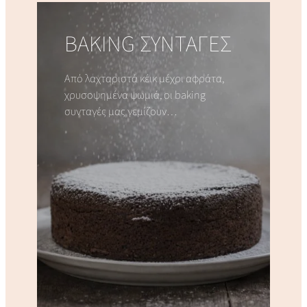
BAKING ΣΥΝΤΑΓΕΣ
Από λαχταριστά κέικ μέχρι αφράτα,
χρυσοψημένα ψωμιά, οι baking
συνταγές μας γεμίζουν…