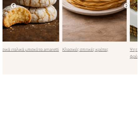
i
Κλασικές σπιτικές κρέπες
Ψητή κολοκύθα με κινόα και
φρέσκα βότανα