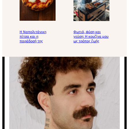
Η Ναπολιτάνικη
Φωτιά, φύση και
πίτσα και η
γεύση: Η κουζίνα μου
παράδοσή της
ως τρόπος ζωής