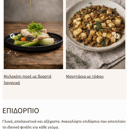
λοκόπι ποσέ με βραστά
Μανητάρια με τόφου
Μακα
χανικά
λαχα
ΕΠΙΔΟΡΠΙΟ
Γλυκά, απολαυστικά και αξέχαστα. Ανακαλύψτε επιδόρπια που αποτελούν
το ιδανικό φινάλε για κάθε γεύμα.