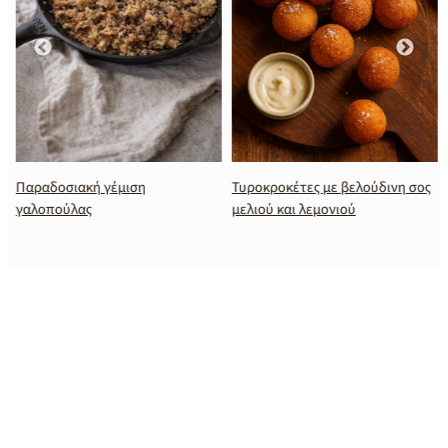
Παραδοσιακή γέμιση
Τυροκροκέτες με βελούδινη σος
γαλοπούλας
μελιού και λεμονιού