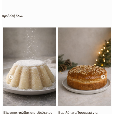
προβολή όλων
Εξωτικός χαλβάς σιμιγδαλένιος
Βασιλόπιτα Τσουρεκένια