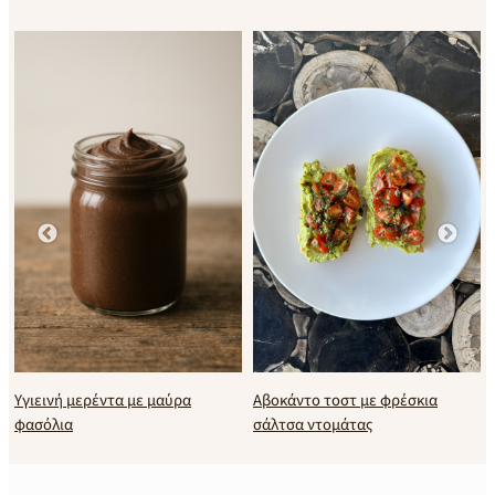
Υγιεινή μερέντα με μαύρα
Αβοκάντο τοστ με φρέσκια
φασόλια
σάλτσα ντομάτας