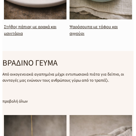
πιας με αρακά και
Ψαρόσουπα με τόφου και
Μυλοκόπι πο
αγγούρι
λαχανικά
ΒΡΑΔΙΝΟ ΓΕΥΜΑ
Από οικογενειακά αγαπημένα μέχρι εντυπωσιακά πιάτα για δείπνο, οι
συνταγές μας ενώνουν τους ανθρώπους γύρω από το τραπέζι.
προβολή όλων