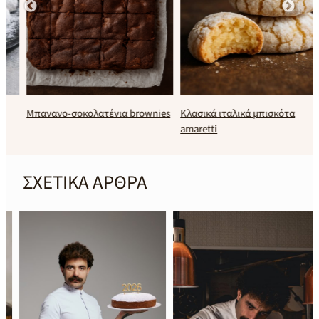
Μπανανο-σοκολατένια brownies
Κλασικά ιταλικά μπισκότα
amaretti
ΣΧΕΤΙΚΑ ΑΡΘΡΑ