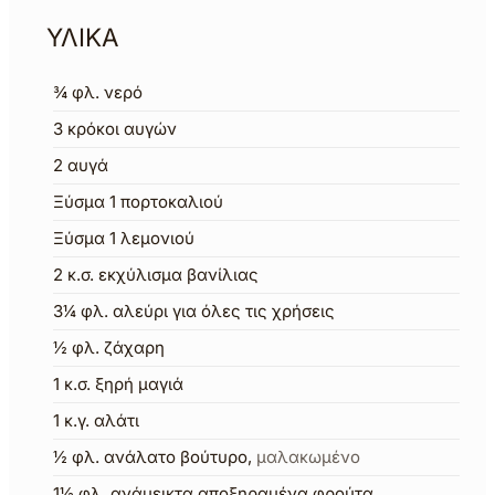
ΥΛΙΚΑ
¾
φλ.
νερό
3
κρόκοι αυγών
2
αυγά
Ξύσμα 1 πορτοκαλιού
Ξύσμα 1 λεμονιού
2
κ.σ.
εκχύλισμα βανίλιας
3¼
φλ.
αλεύρι για όλες τις χρήσεις
½
φλ.
ζάχαρη
1
κ.σ.
ξηρή μαγιά
1
κ.γ.
αλάτι
½
φλ.
ανάλατο βούτυρο
,
μαλακωμένο
1½
φλ.
ανάμεικτα αποξηραμένα φρούτα
,