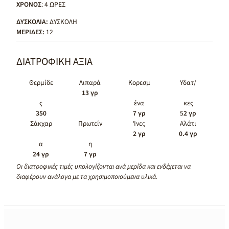
ΧΡΟΝΟΣ
: 4 ΩΡΕΣ
ΔΥΣΚΟΛΙΑ:
ΔΥΣΚΟΛΗ
ΜΕΡΙΔΕΣ:
12
ΔΙΑΤΡΟΦΙΚΗ ΑΞΙΑ
Θερμίδε
Λιπαρά
Κορεσμ
Υδατ/
13 γρ
ς
ένα
κες
350
7 γρ
5
2 γρ
Σάκχαρ
Πρωτείν
Ίνες
Αλάτι
2 γρ
0.4 γρ
α
η
24 γρ
7 γρ
Οι διατροφικές τιμές υπολογίζονται ανά μερίδα και ενδέχεται να
διαφέρουν ανάλογα με τα χρησιμοποιούμενα υλικά.