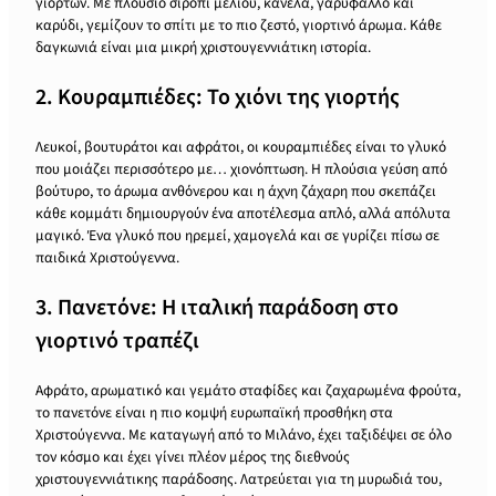
γιορτών. Με πλούσιο σιρόπι μελιού, κανέλα, γαρύφαλλο και
καρύδι, γεμίζουν το σπίτι με το πιο ζεστό, γιορτινό άρωμα. Κάθε
δαγκωνιά είναι μια μικρή χριστουγεννιάτικη ιστορία.
2. Κουραμπιέδες: Το χιόνι της γιορτής
Λευκοί, βουτυράτοι και αφράτοι, οι κουραμπιέδες είναι το γλυκό
που μοιάζει περισσότερο με… χιονόπτωση. Η πλούσια γεύση από
βούτυρο, το άρωμα ανθόνερου και η άχνη ζάχαρη που σκεπάζει
κάθε κομμάτι δημιουργούν ένα αποτέλεσμα απλό, αλλά απόλυτα
μαγικό. Ένα γλυκό που ηρεμεί, χαμογελά και σε γυρίζει πίσω σε
παιδικά Χριστούγεννα.
3. Πανετόνε: Η ιταλική παράδοση στο
γιορτινό τραπέζι
Αφράτο, αρωματικό και γεμάτο σταφίδες και ζαχαρωμένα φρούτα,
το πανετόνε είναι η πιο κομψή ευρωπαϊκή προσθήκη στα
Χριστούγεννα. Με καταγωγή από το Μιλάνο, έχει ταξιδέψει σε όλο
τον κόσμο και έχει γίνει πλέον μέρος της διεθνούς
χριστουγεννιάτικης παράδοσης. Λατρεύεται για τη μυρωδιά του,