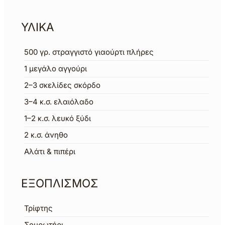
ΥΛΙΚΑ
500
γρ.
στραγγιστό γιαούρτι πλήρες
1
μεγάλο αγγούρι
2–3
σκελίδες σκόρδο
3–4
κ.σ.
ελαιόλαδο
1–2
κ.σ.
λευκό ξύδι
2
κ.σ.
άνηθο
Αλάτι & πιπέρι
ΕΞΟΠΛΙΣΜΟΣ
Τρίφτης
Σουρωτήρι