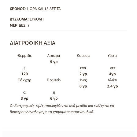
ΧΡΟΝΟΣ
: 1 ΩΡΑ ΚΑΙ 15 ΛΕΠΤΑ
ΔΥΣΚΟΛΙΑ:
ΕΥΚΟΛΗ
ΜΕΡΙΔΕΣ:
7
ΔΙΑΤΡΟΦΙΚΗ ΑΞΙΑ
Θερμίδε
Λιπαρά
Κορεσμ
Υδατ/
9 γρ
ς
ένα
κες
120
2 γρ
4γρ
Σάκχαρ
Πρωτείν
Ίνες
Αλάτι
0 γρ
2.4 γρ
α
η
3 γρ
6 γρ
Οι διατροφικές τιμές υπολογίζονται ανά μερίδα και ενδέχεται να
διαφέρουν ανάλογα με τα χρησιμοποιούμενα υλικά.