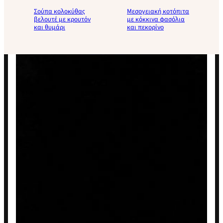
Σούπα κολοκύθας
Μεσογειακή κοτόπιτα
βελουτέ με κρουτόν
με κόκκινα φασόλια
και θυμάρι
και πεκορίνο
Load
More