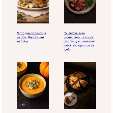
Ψητή γαλοπούλα με
Υγιεινό φιλέτο
λεμόνι, θυμάρι και
μοσχαριού με πουρέ
σκόρδο
πατάτας και σάλτσα
κόκκινου κρασιού με
ρόδι