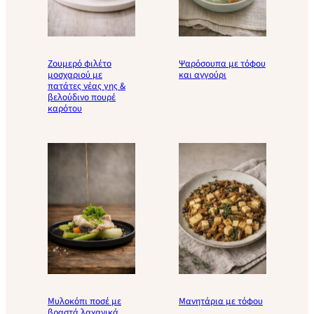
Ζουμερό φιλέτο
Ψαρόσουπα με τόφου
μοσχαριού με
και αγγούρι
πατάτες νέας γης &
βελούδινο πουρέ
καρότου
Μυλοκόπι ποσέ με
Μανητάρια με τόφου
βραστά λαχανικά