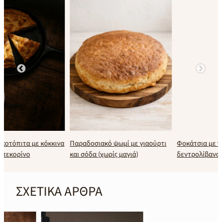
Φοκάτσια με ντοματίνια και
α
Παραδοσιακό ψωμί με γιαούρτι
δεντρολίβανο
και σόδα (χωρίς μαγιά)
ΣΧΕΤΙΚΑ ΑΡΘΡΑ