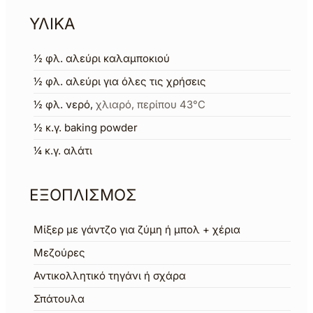
ΥΛΙΚΑ
½
φλ.
αλεύρι καλαμποκιού
½
φλ.
αλεύρι για όλες τις χρήσεις
½
φλ.
νερό
,
χλιαρό, περίπου 43°C
½
κ.γ.
baking powder
¼
κ.γ.
αλάτι
ΕΞΟΠΛΙΣΜΟΣ
Μίξερ με γάντζο για ζύμη
ή μπολ + χέρια
Μεζούρες
Αντικολλητικό τηγάνι ή σχάρα
Σπάτουλα