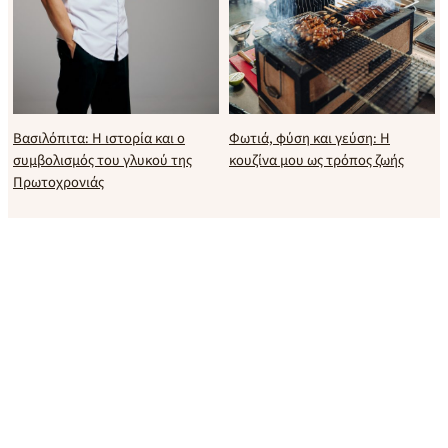
Βασιλόπιτα: Η ιστορία και ο
Φωτιά, φύση και γεύση: Η
συμβολισμός του γλυκού της
κουζίνα μου ως τρόπος ζωής
Πρωτοχρονιάς