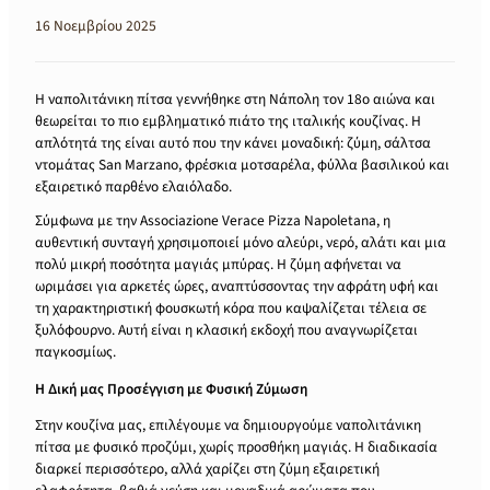
16 Νοεμβρίου 2025
Η ναπολιτάνικη πίτσα γεννήθηκε στη Νάπολη τον 18ο αιώνα και
θεωρείται το πιο εμβληματικό πιάτο της ιταλικής κουζίνας. Η
απλότητά της είναι αυτό που την κάνει μοναδική: ζύμη, σάλτσα
ντομάτας San Marzano, φρέσκια μοτσαρέλα, φύλλα βασιλικού και
εξαιρετικό παρθένο ελαιόλαδο.
Σύμφωνα με την Associazione Verace Pizza Napoletana, η
αυθεντική συνταγή χρησιμοποιεί μόνο αλεύρι, νερό, αλάτι και μια
πολύ μικρή ποσότητα μαγιάς μπύρας. Η ζύμη αφήνεται να
ωριμάσει για αρκετές ώρες, αναπτύσσοντας την αφράτη υφή και
τη χαρακτηριστική φουσκωτή κόρα που καψαλίζεται τέλεια σε
ξυλόφουρνο. Αυτή είναι η κλασική εκδοχή που αναγνωρίζεται
παγκοσμίως.
Η Δική μας Προσέγγιση με Φυσική Ζύμωση
Στην κουζίνα μας, επιλέγουμε να δημιουργούμε ναπολιτάνικη
πίτσα με φυσικό προζύμι, χωρίς προσθήκη μαγιάς. Η διαδικασία
διαρκεί περισσότερο, αλλά χαρίζει στη ζύμη εξαιρετική