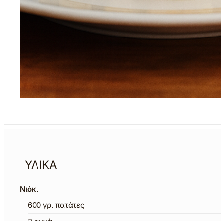
ΥΛΙΚΑ
Νιόκι
600
γρ.
πατάτες