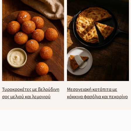
Τυροκροκέτες με βελούδινη
Μεσογειακή κοτόπιτα με
σος μελιού και λεμονιού
κόκκινα φασόλια και πεκορίνο