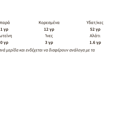
ιπαρά
Κορεσμένα
Υδατ/κες
1 γρ
12 γρ
52 γρ
ωτείνη
Ίνες
Αλάτι
0 γρ
3 γρ
1.6 γρ
ανά μερίδα και ενδέχεται να διαφέρουν ανάλογα με τα