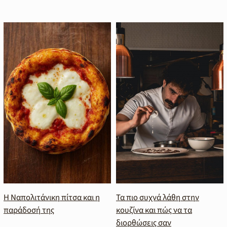
Η Ναπολιτάνικη πίτσα και η
Τα πιο συχνά λάθη στην
παράδοσή της
κουζίνα και πώς να τα
διορθώσεις σαν