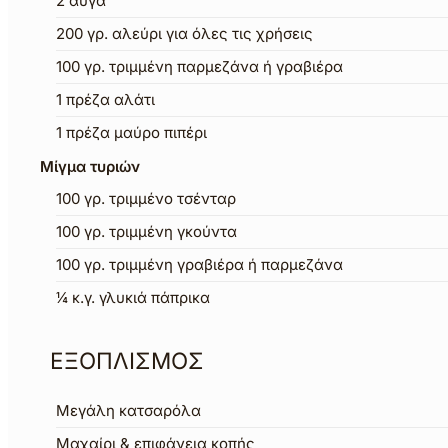
2
αυγά
200
γρ.
αλεύρι για όλες τις χρήσεις
100
γρ.
τριμμένη παρμεζάνα ή γραβιέρα
1
πρέζα αλάτι
1
πρέζα μαύρο πιπέρι
Μίγμα τυριών
100
γρ.
τριμμένο τσένταρ
100
γρ.
τριμμένη γκούντα
100
γρ.
τριμμένη γραβιέρα ή παρμεζάνα
¼
κ.γ.
γλυκιά πάπρικα
ΕΞΟΠΛΙΣΜΟΣ
Μεγάλη κατσαρόλα
Μαχαίρι & επιφάνεια κοπής