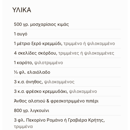
ΥΛΙΚΑ
500
γρ.
μοσχαρίσιος κιμάς
1
αυγό
1
μέτριο ξερό κρεμμύδι
,
τριμμένο ή ψιλοκομμένο
4
σκελίδες σκόρδου
,
τριμμένες ή ψιλοκομμένες
1
καρότο
,
ψιλοτριμμένο
⅓
φλ.
ελαιόλαδο
3
κ.σ.
άνηθος
,
ψιλοκομμένος
3
κ.σ.
φρέσκο κρεμμυδάκι
,
ψιλοκομμένο
Άνθος αλατιού & φρεσκοτριμμένο πιπέρι
800
γρ.
λιγκουίνι
3
φλ.
Πεκορίνο Ρομάνο ή Γραβιέρα Κρήτης
,
τριμμένα