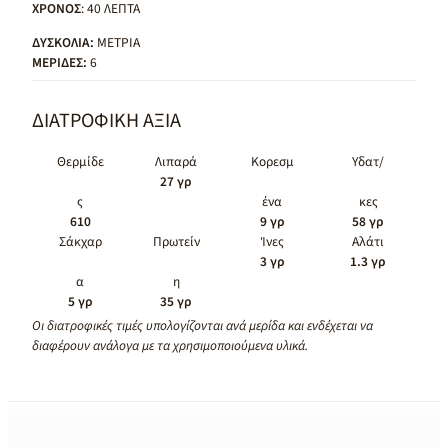
ΧΡΟΝΟΣ
: 40 ΛΕΠΤΑ
ΔΥΣΚΟΛΙΑ:
ΜΕΤΡΙΑ
ΜΕΡΙΔΕΣ:
6
ΔΙΑΤΡΟΦΙΚΗ ΑΞΙΑ
Θερμίδε
Λιπαρά
Κορεσμ
Υδατ/
27 γρ
ς
ένα
κες
610
9 γρ
58 γρ
Σάκχαρ
Πρωτείν
Ίνες
Αλάτι
3 γρ
1.3 γρ
α
η
5 γρ
35 γρ
Οι διατροφικές τιμές υπολογίζονται ανά μερίδα και ενδέχεται να
διαφέρουν ανάλογα με τα χρησιμοποιούμενα υλικά.