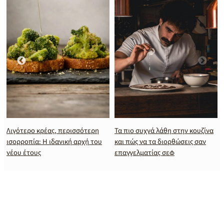
Λιγότερο κρέας, περισσότερη
Τα πιο συχνά λάθη στην κουζίνα
ισορροπία: Η ιδανική αρχή του
και πώς να τα διορθώσεις σαν
νέου έτους
επαγγελματίας σεφ