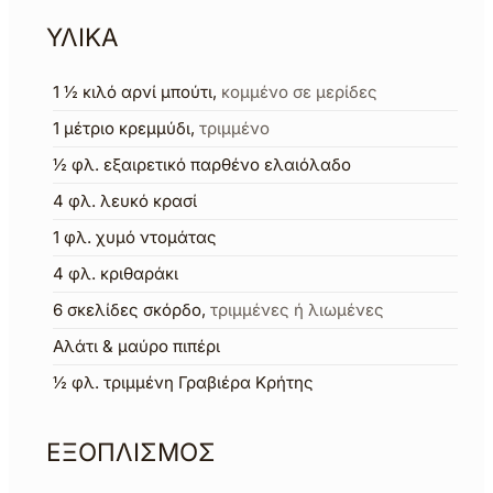
ΥΛΙΚΑ
1 ½
κιλό
αρνί μπούτι
,
κομμένο σε μερίδες
1
μέτριο
κρεμμύδι
,
τριμμένο
½
φλ.
εξαιρετικό παρθένο ελαιόλαδο
4
φλ.
λευκό κρασί
1
φλ.
χυμό ντομάτας
4
φλ.
κριθαράκι
6
σκελίδες σκόρδο
,
τριμμένες ή λιωμένες
Αλάτι & μαύρο πιπέρι
½
φλ.
τριμμένη Γραβιέρα Κρήτης
ΕΞΟΠΛΙΣΜΟΣ