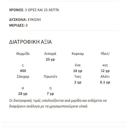
ΧΡΟΝΟΣ
: 3 ΩΡΕΣ ΚΑΙ 25 ΛΕΠΤΑ
ΔΥΣΚΟΛΙΑ:
ΕΥΚΟΛΗ
ΜΕΡΙΔΕΣ:
8
ΔΙΑΤΡΟΦΙΚΗ ΑΞΙΑ
Θερμίδε
Λιπαρά
Κορεσμ
Υδατ/
33 γρ
ς
ένα
κες
450
18 γρ
3
2 γρ
Σάκχαρ
Πρωτείν
Ίνες
Αλάτι
2 γρ
0.1 γρ
α
η
28 γρ
7 γρ
Οι διατροφικές τιμές υπολογίζονται ανά μερίδα και ενδέχεται να
διαφέρουν ανάλογα με τα χρησιμοποιούμενα υλικά.