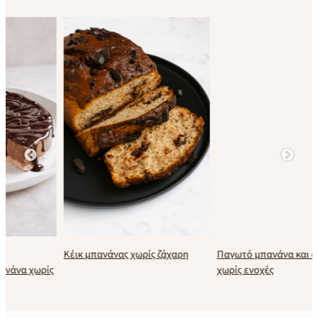
Κέικ μπανάνας χωρίς ζάχαρη
Παγωτό μπανάνα και φουντούκι
χωρίς ενοχές