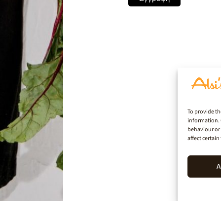
To provide th
information. 
behaviour or 
affect certai
A