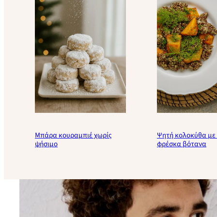
Μπάρα κουραμπιέ χωρίς
Ψητή κολοκύθα με 
ψήσιμο
φρέσκα βότανα