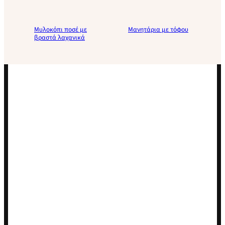
Μυλοκόπι ποσέ με
Μανητάρια με τόφου
βραστά λαχανικά
Load
More