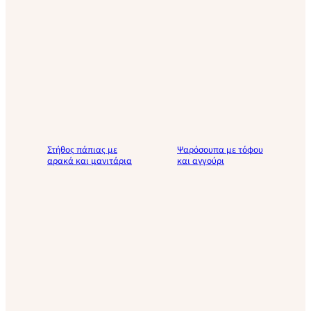
Στήθος πάπιας με
Ψαρόσουπα με τόφου
αρακά και μανιτάρια
και αγγούρι