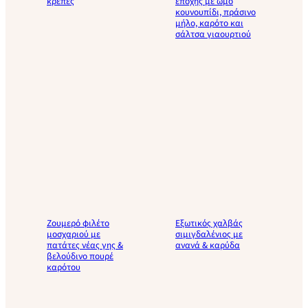
κρέπες
εποχής με ωμό
κουνουπίδι, πράσινο
μήλο, καρότο και
σάλτσα γιαουρτιού
Ζουμερό φιλέτο
Εξωτικός χαλβάς
μοσχαριού με
σιμιγδαλένιος με
πατάτες νέας γης &
ανανά & καρύδα
βελούδινο πουρέ
καρότου